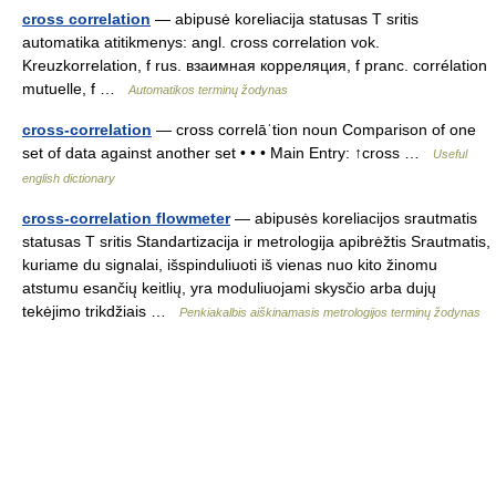
cross correlation
— abipusė koreliacija statusas T sritis
automatika atitikmenys: angl. cross correlation vok.
Kreuzkorrelation, f rus. взаимная корреляция, f pranc. corrélation
mutuelle, f …
Automatikos terminų žodynas
cross-correlation
— cross correlāˈtion noun Comparison of one
set of data against another set • • • Main Entry: ↑cross …
Useful
english dictionary
cross-correlation flowmeter
— abipusės koreliacijos srautmatis
statusas T sritis Standartizacija ir metrologija apibrėžtis Srautmatis,
kuriame du signalai, išspinduliuoti iš vienas nuo kito žinomu
atstumu esančių keitlių, yra moduliuojami skysčio arba dujų
tekėjimo trikdžiais …
Penkiakalbis aiškinamasis metrologijos terminų žodynas