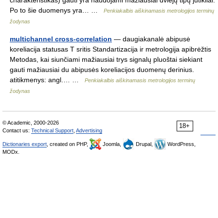
charakteristikas) gauti yra naudojami mažiausiai dviejų tipų jutikliai.
Po to šie duomenys yra… …
Penkiakalbis aiškinamasis metrologijos terminų
žodynas
multichannel cross-correlation
— daugiakanalė abipusė
koreliacija statusas T sritis Standartizacija ir metrologija apibrėžtis
Metodas, kai siunčiami mažiausiai trys signalų pluoštai siekiant
gauti mažiausiai du abipusės koreliacijos duomenų derinius.
atitikmenys: angl.… …
Penkiakalbis aiškinamasis metrologijos terminų
žodynas
© Academic, 2000-2026
18+
Contact us:
Technical Support
,
Advertising
Dictionaries export
, created on PHP,
Joomla,
Drupal,
WordPress,
MODx.