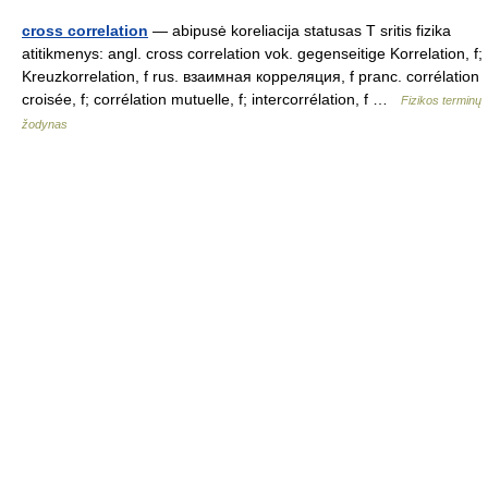
cross correlation
— abipusė koreliacija statusas T sritis fizika
atitikmenys: angl. cross correlation vok. gegenseitige Korrelation, f;
Kreuzkorrelation, f rus. взаимная корреляция, f pranc. corrélation
croisée, f; corrélation mutuelle, f; intercorrélation, f …
Fizikos terminų
žodynas